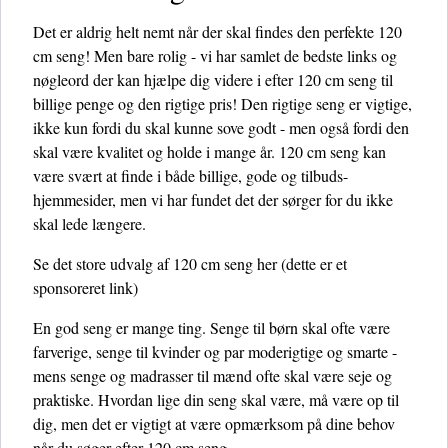
Det er aldrig helt nemt når der skal findes den perfekte 120
cm seng! Men bare rolig - vi har samlet de bedste links og
nøgleord der kan hjælpe dig videre i efter 120 cm seng til
billige penge og den rigtige pris! Den rigtige seng er vigtige,
ikke kun fordi du skal kunne sove godt - men også fordi den
skal være kvalitet og holde i mange år. 120 cm seng kan
være svært at finde i både billige, gode og tilbuds-
hjemmesider, men vi har fundet det der sørger for du ikke
skal lede længere.
Se det store udvalg af 120 cm seng her
(dette er et
sponsoreret link)
En god seng er mange ting. Senge til børn skal ofte være
farverige, senge til kvinder og par moderigtige og smarte -
mens senge og madrasser til mænd ofte skal være seje og
praktiske. Hvordan lige din seng skal være, må være op til
dig, men det er vigtigt at være opmærksom på dine behov
når du søger efter 120 cm seng.