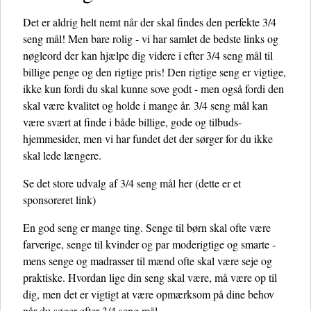
Det er aldrig helt nemt når der skal findes den perfekte 3/4
seng mål! Men bare rolig - vi har samlet de bedste links og
nøgleord der kan hjælpe dig videre i efter 3/4 seng mål til
billige penge og den rigtige pris! Den rigtige seng er vigtige,
ikke kun fordi du skal kunne sove godt - men også fordi den
skal være kvalitet og holde i mange år. 3/4 seng mål kan
være svært at finde i både billige, gode og tilbuds-
hjemmesider, men vi har fundet det der sørger for du ikke
skal lede længere.
Se det store udvalg af 3/4 seng mål her
(dette er et
sponsoreret link)
En god seng er mange ting. Senge til børn skal ofte være
farverige, senge til kvinder og par moderigtige og smarte -
mens senge og madrasser til mænd ofte skal være seje og
praktiske. Hvordan lige din seng skal være, må være op til
dig, men det er vigtigt at være opmærksom på dine behov
når du søger efter 3/4 seng mål.