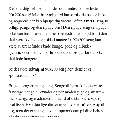
Det er aldrig helt nemt når der skal findes den perfekte
90x200 seng! Men bare rolig - vi har samlet de bedste links
og nøgleord der kan hjælpe dig videre i efter 90x200 seng til
billige penge og den rigtige pris! Den rigtige seng er vigtige,
ikke kun fordi du skal kunne sove godt - men også fordi den
skal være kvalitet og holde i mange år. 90x200 seng kan
være svært at finde i både billige, gode og tilbuds-
hjemmesider, men vi har fundet det der sørger for du ikke
skal lede længere.
Se det store udvalg af 90x200 seng her
(dette er et
sponsoreret link)
En god seng er mange ting. Senge til børn skal ofte være
farverige, senge til kvinder og par moderigtige og smarte -
mens senge og madrasser til mænd ofte skal være seje og
praktiske. Hvordan lige din seng skal være, må være op til
dig, men det er vigtigt at være opmærksom på dine behov
når du søger efter 90x200 seng.