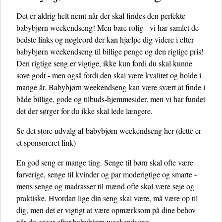
Det er aldrig helt nemt når der skal findes den perfekte
babybjørn weekendseng! Men bare rolig - vi har samlet de
bedste links og nøgleord der kan hjælpe dig videre i efter
babybjørn weekendseng til billige penge og den rigtige pris!
Den rigtige seng er vigtige, ikke kun fordi du skal kunne
sove godt - men også fordi den skal være kvalitet og holde i
mange år. Babybjørn weekendseng kan være svært at finde i
både billige, gode og tilbuds-hjemmesider, men vi har fundet
det der sørger for du ikke skal lede længere.
Se det store udvalg af babybjørn weekendseng her
(dette er
et sponsoreret link)
En god seng er mange ting. Senge til børn skal ofte være
farverige, senge til kvinder og par moderigtige og smarte -
mens senge og madrasser til mænd ofte skal være seje og
praktiske. Hvordan lige din seng skal være, må være op til
dig, men det er vigtigt at være opmærksom på dine behov
når du søger efter babybjørn weekendseng.