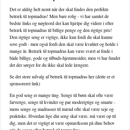
Det er aldrig helt nemt når der skal findes den perfekte
betræk til topmadras! Men bare rolig - vi har samlet de
bedste links og nøgleord der kan hjælpe dig videre i efter
betræk til topmadras til billige penge og den rigtige pris!
Den rigtige seng er vigtige, ikke kun fordi du skal kunne
sove godt - men også fordi den skal være kvalitet og holde i
mange år. Betræk til topmadras kan være svært at finde i
både billige, gode og tilbuds-hjemmesider, men vi har fundet
det der sørger for du ikke skal lede længere.
Se det store udvalg af betræk til topmadras her
(dette er et
sponsoreret link)
En god seng er mange ting. Senge til børn skal ofte være
farverige, senge til kvinder og par moderigtige og smarte -
mens senge og madrasser til mænd ofte skal være seje og
praktiske. Hvordan lige din seng skal være, må være op til
dig, men det er vigtigt at være opmærksom på dine behov
når du søger efter betræk til topmadras.