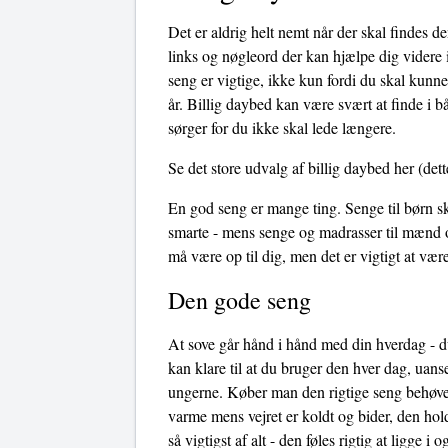
Det er aldrig helt nemt når der skal findes d
links og nøgleord der kan hjælpe dig videre i 
seng er vigtige, ikke kun fordi du skal kunn
år. Billig daybed kan være svært at finde i b
sørger for du ikke skal lede længere.
Se det store udvalg af billig daybed her
(dett
En god seng er mange ting. Senge til børn sk
smarte - mens senge og madrasser til mænd o
må være op til dig, men det er vigtigt at væ
Den gode seng
At sove går hånd i hånd med din hverdag - du
kan klare til at du bruger den hver dag, uans
ungerne. Køber man den rigtige seng behøves
varme mens vejret er koldt og bider, den hol
så vigtigst af alt - den føles rigtig at ligge 