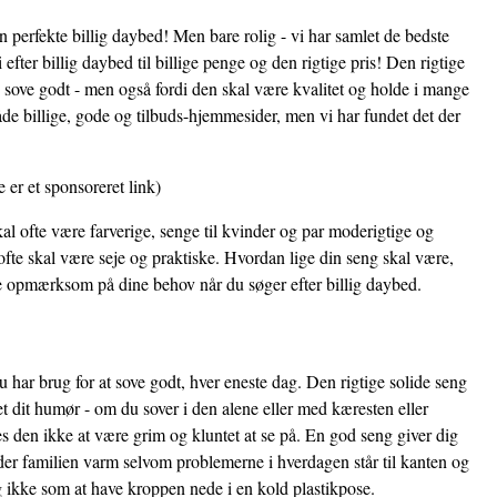
en perfekte billig daybed! Men bare rolig - vi har samlet de bedste
efter billig daybed til billige penge og den rigtige pris! Den rigtige
e sove godt - men også fordi den skal være kvalitet og holde i mange
åde billige, gode og tilbuds-hjemmesider, men vi har fundet det der
e er et sponsoreret link)
al ofte være farverige, senge til kvinder og par moderigtige og
fte skal være seje og praktiske. Hvordan lige din seng skal være,
re opmærksom på dine behov når du søger efter billig daybed.
 har brug for at sove godt, hver eneste dag. Den rigtige solide seng
et dit humør - om du sover i den alene eller med kæresten eller
 den ikke at være grim og kluntet at se på. En god seng giver dig
der familien varm selvom problemerne i hverdagen står til kanten og
i og ikke som at have kroppen nede i en kold plastikpose.