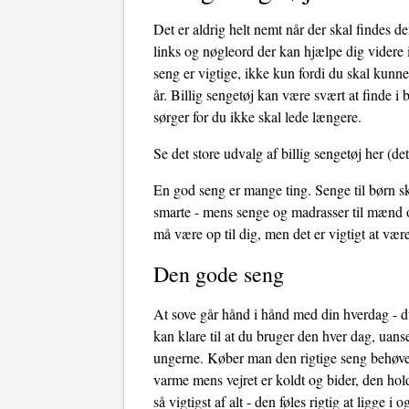
Det er aldrig helt nemt når der skal findes de
links og nøgleord der kan hjælpe dig videre i 
seng er vigtige, ikke kun fordi du skal kunn
år. Billig sengetøj kan være svært at finde i
sørger for du ikke skal lede længere.
Se det store udvalg af billig sengetøj her
(det
En god seng er mange ting. Senge til børn sk
smarte - mens senge og madrasser til mænd o
må være op til dig, men det er vigtigt at væ
Den gode seng
At sove går hånd i hånd med din hverdag - du
kan klare til at du bruger den hver dag, uans
ungerne. Køber man den rigtige seng behøves
varme mens vejret er koldt og bider, den hol
så vigtigst af alt - den føles rigtig at ligge 