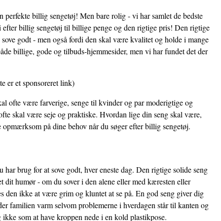
n perfekte billig sengetøj! Men bare rolig - vi har samlet de bedste
efter billig sengetøj til billige penge og den rigtige pris! Den rigtige
e sove godt - men også fordi den skal være kvalitet og holde i mange
 både billige, gode og tilbuds-hjemmesider, men vi har fundet det der
te er et sponsoreret link)
al ofte være farverige, senge til kvinder og par moderigtige og
fte skal være seje og praktiske. Hvordan lige din seng skal være,
re opmærksom på dine behov når du søger efter billig sengetøj.
 har brug for at sove godt, hver eneste dag. Den rigtige solide seng
et dit humør - om du sover i den alene eller med kæresten eller
 den ikke at være grim og kluntet at se på. En god seng giver dig
der familien varm selvom problemerne i hverdagen står til kanten og
i og ikke som at have kroppen nede i en kold plastikpose.