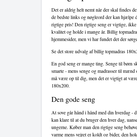
Det er aldrig helt nemt når der skal findes d
de bedste links og nøgleord der kan hjælpe di
rigtige pris! Den rigtige seng er vigtige, ik
kvalitet og holde i mange år. Billig topmadr
hjemmesider, men vi har fundet det der sørge
Se det store udvalg af billig topmadras 180x
En god seng er mange ting. Senge til børn sk
smarte - mens senge og madrasser til mænd o
må være op til dig, men det er vigtigt at væ
180x200.
Den gode seng
At sove går hånd i hånd med din hverdag - du
kan klare til at du bruger den hver dag, uans
ungerne. Køber man den rigtige seng behøves
varme mens vejret er koldt og bider, den hol