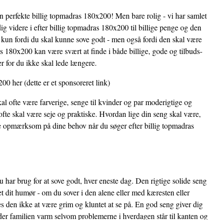
en perfekte billig topmadras 180x200! Men bare rolig - vi har samlet
g videre i efter billig topmadras 180x200 til billige penge og den
ke kun fordi du skal kunne sove godt - men også fordi den skal være
as 180x200 kan være svært at finde i både billige, gode og tilbuds-
r for du ikke skal lede længere.
200 her
(dette er et sponsoreret link)
al ofte være farverige, senge til kvinder og par moderigtige og
fte skal være seje og praktiske. Hvordan lige din seng skal være,
re opmærksom på dine behov når du søger efter billig topmadras
 har brug for at sove godt, hver eneste dag. Den rigtige solide seng
et dit humør - om du sover i den alene eller med kæresten eller
 den ikke at være grim og kluntet at se på. En god seng giver dig
der familien varm selvom problemerne i hverdagen står til kanten og