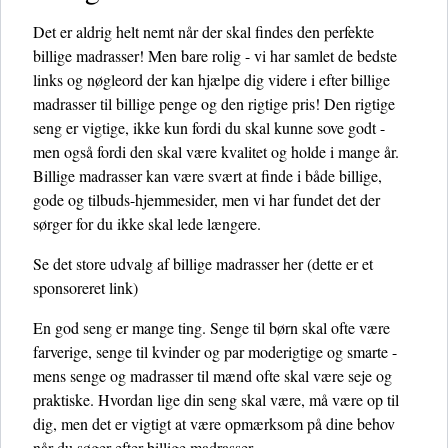
Det er aldrig helt nemt når der skal findes den perfekte
billige madrasser! Men bare rolig - vi har samlet de bedste
links og nøgleord der kan hjælpe dig videre i efter billige
madrasser til billige penge og den rigtige pris! Den rigtige
seng er vigtige, ikke kun fordi du skal kunne sove godt -
men også fordi den skal være kvalitet og holde i mange år.
Billige madrasser kan være svært at finde i både billige,
gode og tilbuds-hjemmesider, men vi har fundet det der
sørger for du ikke skal lede længere.
Se det store udvalg af billige madrasser her
(dette er et
sponsoreret link)
En god seng er mange ting. Senge til børn skal ofte være
farverige, senge til kvinder og par moderigtige og smarte -
mens senge og madrasser til mænd ofte skal være seje og
praktiske. Hvordan lige din seng skal være, må være op til
dig, men det er vigtigt at være opmærksom på dine behov
når du søger efter billige madrasser.