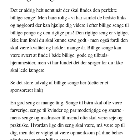
Det er aldrig helt nemt når der skal findes den perfekte
billige senge! Men bare rolig - vi har samlet de bedste links
og nøgleord der kan hjælpe dig videre i efter billige senge til
billige penge og den rigtige pris! Den rigtige seng er vigtige,
ikke kun fordi du skal kunne sove godt - men også fordi den
skal være kvalitet og holde i mange år. Billige senge kan
være svært at finde i både billige, gode og tilbuds-
hjemmesider, men vi har fundet det der sørger for du ikke
skal lede længere.
Se det store udvalg af billige senge her
(dette er et
sponsoreret link)
En god seng er mange ting. Senge til børn skal ofte være
farverige, senge til kvinder og par moderigtige og smarte -
mens senge og madrasser til mænd ofte skal være seje og
praktiske. Hvordan lige din seng skal være, må være op til
dig, men det er vigtigt at være opmærksom på dine behov
når du søger efter billige senge.