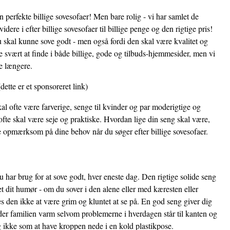
n perfekte billige sovesofaer! Men bare rolig - vi har samlet de
dere i efter billige sovesofaer til billige penge og den rigtige pris!
u skal kunne sove godt - men også fordi den skal være kvalitet og
e svært at finde i både billige, gode og tilbuds-hjemmesider, men vi
de længere.
dette er et sponsoreret link)
al ofte være farverige, senge til kvinder og par moderigtige og
fte skal være seje og praktiske. Hvordan lige din seng skal være,
re opmærksom på dine behov når du søger efter billige sovesofaer.
 har brug for at sove godt, hver eneste dag. Den rigtige solide seng
et dit humør - om du sover i den alene eller med kæresten eller
 den ikke at være grim og kluntet at se på. En god seng giver dig
der familien varm selvom problemerne i hverdagen står til kanten og
i og ikke som at have kroppen nede i en kold plastikpose.