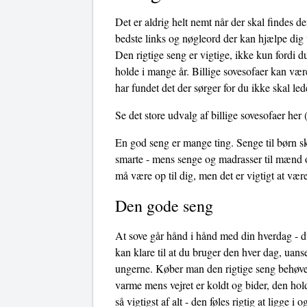
Det er aldrig helt nemt når der skal findes de
bedste links og nøgleord der kan hjælpe dig vi
Den rigtige seng er vigtige, ikke kun fordi d
holde i mange år. Billige sovesofaer kan vær
har fundet det der sørger for du ikke skal le
Se det store udvalg af billige sovesofaer her
(
En god seng er mange ting. Senge til børn sk
smarte - mens senge og madrasser til mænd o
må være op til dig, men det er vigtigt at væ
Den gode seng
At sove går hånd i hånd med din hverdag - du
kan klare til at du bruger den hver dag, uans
ungerne. Køber man den rigtige seng behøves
varme mens vejret er koldt og bider, den hol
så vigtigst af alt - den føles rigtig at ligge 