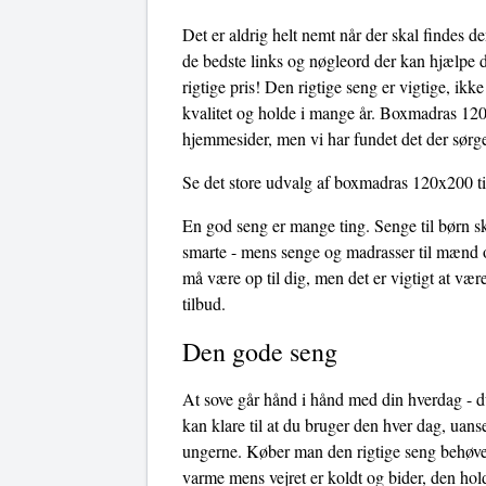
Det er aldrig helt nemt når der skal findes 
de bedste links og nøgleord der kan hjælpe d
rigtige pris! Den rigtige seng er vigtige, ik
kvalitet og holde i mange år. Boxmadras 120x
hjemmesider, men vi har fundet det der sørge
Se det store udvalg af boxmadras 120x200 ti
En god seng er mange ting. Senge til børn sk
smarte - mens senge og madrasser til mænd o
må være op til dig, men det er vigtigt at 
tilbud.
Den gode seng
At sove går hånd i hånd med din hverdag - du
kan klare til at du bruger den hver dag, uans
ungerne. Køber man den rigtige seng behøves
varme mens vejret er koldt og bider, den hol