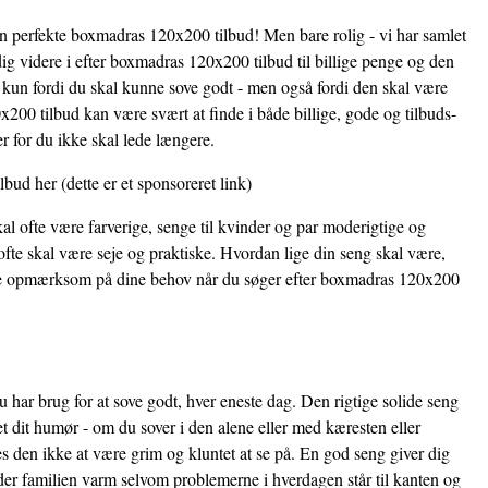
den perfekte boxmadras 120x200 tilbud! Men bare rolig - vi har samlet
ig videre i efter boxmadras 120x200 tilbud til billige penge og den
ke kun fordi du skal kunne sove godt - men også fordi den skal være
200 tilbud kan være svært at finde i både billige, gode og tilbuds-
r for du ikke skal lede længere.
lbud her
(dette er et sponsoreret link)
al ofte være farverige, senge til kvinder og par moderigtige og
fte skal være seje og praktiske. Hvordan lige din seng skal være,
være opmærksom på dine behov når du søger efter boxmadras 120x200
 har brug for at sove godt, hver eneste dag. Den rigtige solide seng
et dit humør - om du sover i den alene eller med kæresten eller
 den ikke at være grim og kluntet at se på. En god seng giver dig
der familien varm selvom problemerne i hverdagen står til kanten og