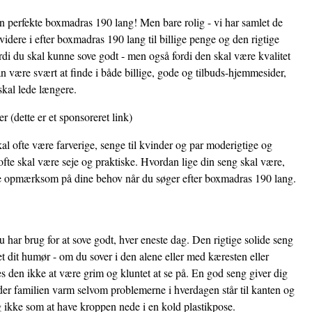
den perfekte boxmadras 190 lang! Men bare rolig - vi har samlet de
idere i efter boxmadras 190 lang til billige penge og den rigtige
ordi du skal kunne sove godt - men også fordi den skal være kvalitet
 være svært at finde i både billige, gode og tilbuds-hjemmesider,
skal lede længere.
er
(dette er et sponsoreret link)
al ofte være farverige, senge til kvinder og par moderigtige og
fte skal være seje og praktiske. Hvordan lige din seng skal være,
ære opmærksom på dine behov når du søger efter boxmadras 190 lang.
 har brug for at sove godt, hver eneste dag. Den rigtige solide seng
et dit humør - om du sover i den alene eller med kæresten eller
 den ikke at være grim og kluntet at se på. En god seng giver dig
der familien varm selvom problemerne i hverdagen står til kanten og
i og ikke som at have kroppen nede i en kold plastikpose.