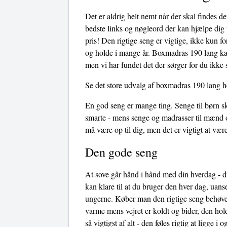
Det er aldrig helt nemt når der skal findes 
bedste links og nøgleord der kan hjælpe dig v
pris! Den rigtige seng er vigtige, ikke kun f
og holde i mange år. Boxmadras 190 lang kan
men vi har fundet det der sørger for du ikke 
Se det store udvalg af boxmadras 190 lang h
En god seng er mange ting. Senge til børn sk
smarte - mens senge og madrasser til mænd o
må være op til dig, men det er vigtigt at v
Den gode seng
At sove går hånd i hånd med din hverdag - du
kan klare til at du bruger den hver dag, uans
ungerne. Køber man den rigtige seng behøves
varme mens vejret er koldt og bider, den hol
så vigtigst af alt - den føles rigtig at ligge 