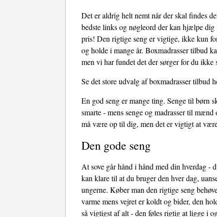
Det er aldrig helt nemt når der skal findes d
bedste links og nøgleord der kan hjælpe dig v
pris! Den rigtige seng er vigtige, ikke kun f
og holde i mange år. Boxmadrasser tilbud kan
men vi har fundet det der sørger for du ikke 
Se det store udvalg af boxmadrasser tilbud h
En god seng er mange ting. Senge til børn sk
smarte - mens senge og madrasser til mænd o
må være op til dig, men det er vigtigt at v
Den gode seng
At sove går hånd i hånd med din hverdag - du
kan klare til at du bruger den hver dag, uans
ungerne. Køber man den rigtige seng behøves
varme mens vejret er koldt og bider, den hol
så vigtigst af alt - den føles rigtig at ligge 