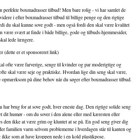
en perfekte boxmadrasser tilbud! Men bare rolig - vi har samlet de
idere i efter boxmadrasser tilbud til billige penge og den rigtige
ordi du skal kunne sove godt - men også fordi den skal være kvalitet
 være svært at finde i både billige, gode og tilbuds-hjemmesider,
skal lede længere.
er
(dette er et sponsoreret link)
al ofte være farverige, senge til kvinder og par moderigtige og
fte skal være seje og praktiske. Hvordan lige din seng skal være,
ære opmærksom på dine behov når du søger efter boxmadrasser tilbud.
 har brug for at sove godt, hver eneste dag. Den rigtige solide seng
et dit humør - om du sover i den alene eller med kæresten eller
 den ikke at være grim og kluntet at se på. En god seng giver dig
der familien varm selvom problemerne i hverdagen står til kanten og
i og ikke som at have kroppen nede i en kold plastikpose.