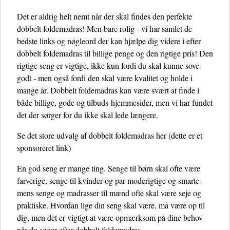
Det er aldrig helt nemt når der skal findes den perfekte
dobbelt foldemadras! Men bare rolig - vi har samlet de
bedste links og nøgleord der kan hjælpe dig videre i efter
dobbelt foldemadras til billige penge og den rigtige pris! Den
rigtige seng er vigtige, ikke kun fordi du skal kunne sove
godt - men også fordi den skal være kvalitet og holde i
mange år. Dobbelt foldemadras kan være svært at finde i
både billige, gode og tilbuds-hjemmesider, men vi har fundet
det der sørger for du ikke skal lede længere.
Se det store udvalg af dobbelt foldemadras her
(dette er et
sponsoreret link)
En god seng er mange ting. Senge til børn skal ofte være
farverige, senge til kvinder og par moderigtige og smarte -
mens senge og madrasser til mænd ofte skal være seje og
praktiske. Hvordan lige din seng skal være, må være op til
dig, men det er vigtigt at være opmærksom på dine behov
når du søger efter dobbelt foldemadras.