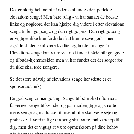
Det er aldrig helt nemt når der skal findes den perfekte
elevations senge! Men bare rolig - vi har samlet de bedste
links og nøgleord der kan hjælpe dig videre i efter elevations
senge til billige penge og den rigtige pris! Den rigtige seng
er vigtige, ikke kun fordi du skal kunne sove godt - men
også fordi den skal være kvalitet og holde i mange år.
Elevations senge kan være svært at finde i både billige, gode
og tilbuds-hjemmesider, men vi har fundet det der sørger for
du ikke skal lede længere.
Se det store udvalg af elevations senge her
(dette er et
sponsoreret link)
En god seng er mange ting. Senge til børn skal ofte være
farverige, senge til kvinder og par moderigtige og smarte -
mens senge og madrasser til mænd ofte skal være seje og
praktiske. Hvordan lige din seng skal være, må være op til
dig, men det er vigtigt at være opmærksom på dine behov
når du søger efter elevations senge.