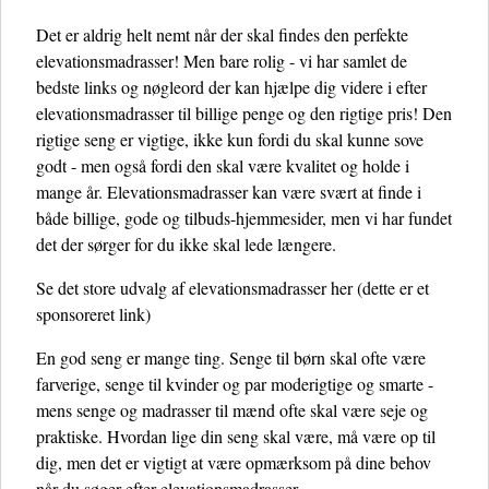
Det er aldrig helt nemt når der skal findes den perfekte
elevationsmadrasser! Men bare rolig - vi har samlet de
bedste links og nøgleord der kan hjælpe dig videre i efter
elevationsmadrasser til billige penge og den rigtige pris! Den
rigtige seng er vigtige, ikke kun fordi du skal kunne sove
godt - men også fordi den skal være kvalitet og holde i
mange år. Elevationsmadrasser kan være svært at finde i
både billige, gode og tilbuds-hjemmesider, men vi har fundet
det der sørger for du ikke skal lede længere.
Se det store udvalg af elevationsmadrasser her
(dette er et
sponsoreret link)
En god seng er mange ting. Senge til børn skal ofte være
farverige, senge til kvinder og par moderigtige og smarte -
mens senge og madrasser til mænd ofte skal være seje og
praktiske. Hvordan lige din seng skal være, må være op til
dig, men det er vigtigt at være opmærksom på dine behov
når du søger efter elevationsmadrasser.