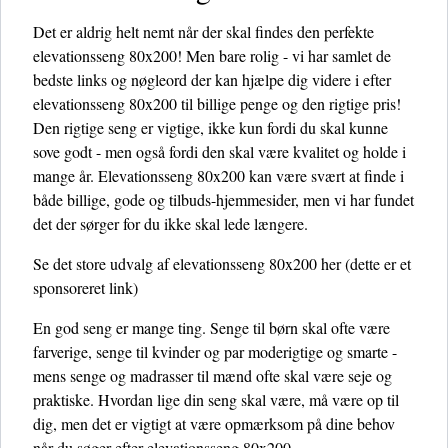
Det er aldrig helt nemt når der skal findes den perfekte
elevationsseng 80x200! Men bare rolig - vi har samlet de
bedste links og nøgleord der kan hjælpe dig videre i efter
elevationsseng 80x200 til billige penge og den rigtige pris!
Den rigtige seng er vigtige, ikke kun fordi du skal kunne
sove godt - men også fordi den skal være kvalitet og holde i
mange år. Elevationsseng 80x200 kan være svært at finde i
både billige, gode og tilbuds-hjemmesider, men vi har fundet
det der sørger for du ikke skal lede længere.
Se det store udvalg af elevationsseng 80x200 her
(dette er et
sponsoreret link)
En god seng er mange ting. Senge til børn skal ofte være
farverige, senge til kvinder og par moderigtige og smarte -
mens senge og madrasser til mænd ofte skal være seje og
praktiske. Hvordan lige din seng skal være, må være op til
dig, men det er vigtigt at være opmærksom på dine behov
når du søger efter elevationsseng 80x200.