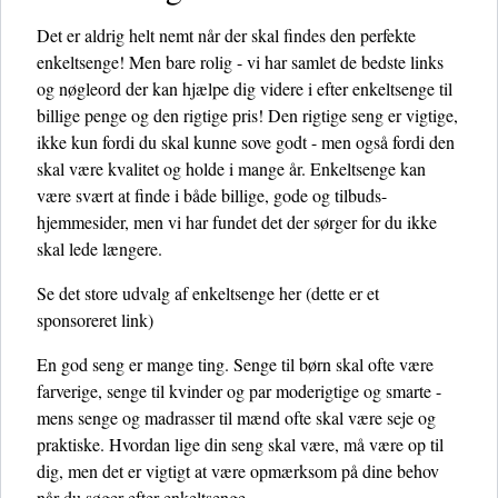
Det er aldrig helt nemt når der skal findes den perfekte
enkeltsenge! Men bare rolig - vi har samlet de bedste links
og nøgleord der kan hjælpe dig videre i efter enkeltsenge til
billige penge og den rigtige pris! Den rigtige seng er vigtige,
ikke kun fordi du skal kunne sove godt - men også fordi den
skal være kvalitet og holde i mange år. Enkeltsenge kan
være svært at finde i både billige, gode og tilbuds-
hjemmesider, men vi har fundet det der sørger for du ikke
skal lede længere.
Se det store udvalg af enkeltsenge her
(dette er et
sponsoreret link)
En god seng er mange ting. Senge til børn skal ofte være
farverige, senge til kvinder og par moderigtige og smarte -
mens senge og madrasser til mænd ofte skal være seje og
praktiske. Hvordan lige din seng skal være, må være op til
dig, men det er vigtigt at være opmærksom på dine behov
når du søger efter enkeltsenge.