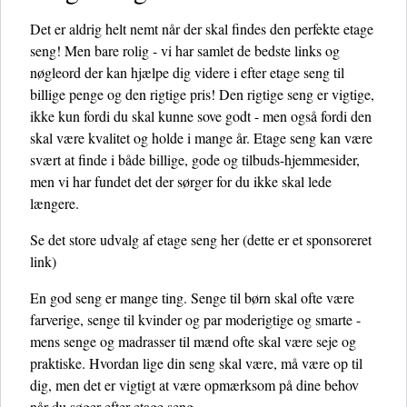
Det er aldrig helt nemt når der skal findes den perfekte etage
seng! Men bare rolig - vi har samlet de bedste links og
nøgleord der kan hjælpe dig videre i efter etage seng til
billige penge og den rigtige pris! Den rigtige seng er vigtige,
ikke kun fordi du skal kunne sove godt - men også fordi den
skal være kvalitet og holde i mange år. Etage seng kan være
svært at finde i både billige, gode og tilbuds-hjemmesider,
men vi har fundet det der sørger for du ikke skal lede
længere.
Se det store udvalg af etage seng her
(dette er et sponsoreret
link)
En god seng er mange ting. Senge til børn skal ofte være
farverige, senge til kvinder og par moderigtige og smarte -
mens senge og madrasser til mænd ofte skal være seje og
praktiske. Hvordan lige din seng skal være, må være op til
dig, men det er vigtigt at være opmærksom på dine behov
når du søger efter etage seng.