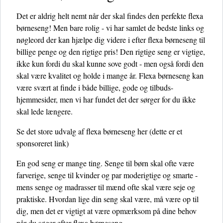
Det er aldrig helt nemt når der skal findes den perfekte flexa
børneseng! Men bare rolig - vi har samlet de bedste links og
nøgleord der kan hjælpe dig videre i efter flexa børneseng til
billige penge og den rigtige pris! Den rigtige seng er vigtige,
ikke kun fordi du skal kunne sove godt - men også fordi den
skal være kvalitet og holde i mange år. Flexa børneseng kan
være svært at finde i både billige, gode og tilbuds-
hjemmesider, men vi har fundet det der sørger for du ikke
skal lede længere.
Se det store udvalg af flexa børneseng her
(dette er et
sponsoreret link)
En god seng er mange ting. Senge til børn skal ofte være
farverige, senge til kvinder og par moderigtige og smarte -
mens senge og madrasser til mænd ofte skal være seje og
praktiske. Hvordan lige din seng skal være, må være op til
dig, men det er vigtigt at være opmærksom på dine behov
når du søger efter flexa børneseng.