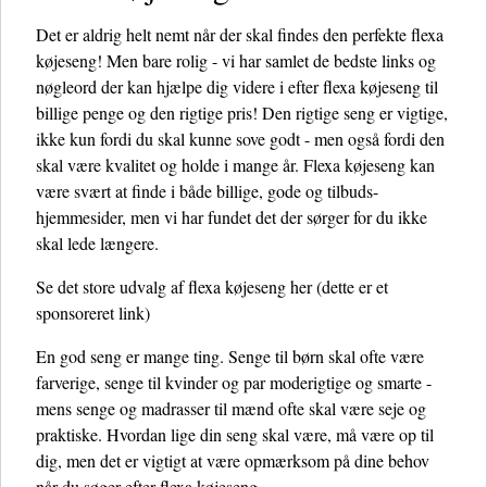
Det er aldrig helt nemt når der skal findes den perfekte flexa
køjeseng! Men bare rolig - vi har samlet de bedste links og
nøgleord der kan hjælpe dig videre i efter flexa køjeseng til
billige penge og den rigtige pris! Den rigtige seng er vigtige,
ikke kun fordi du skal kunne sove godt - men også fordi den
skal være kvalitet og holde i mange år. Flexa køjeseng kan
være svært at finde i både billige, gode og tilbuds-
hjemmesider, men vi har fundet det der sørger for du ikke
skal lede længere.
Se det store udvalg af flexa køjeseng her
(dette er et
sponsoreret link)
En god seng er mange ting. Senge til børn skal ofte være
farverige, senge til kvinder og par moderigtige og smarte -
mens senge og madrasser til mænd ofte skal være seje og
praktiske. Hvordan lige din seng skal være, må være op til
dig, men det er vigtigt at være opmærksom på dine behov
når du søger efter flexa køjeseng.