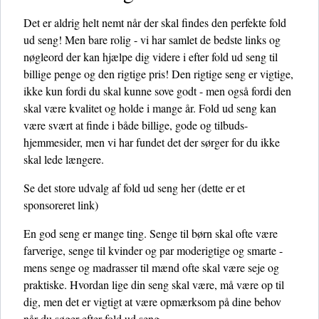
Det er aldrig helt nemt når der skal findes den perfekte fold
ud seng! Men bare rolig - vi har samlet de bedste links og
nøgleord der kan hjælpe dig videre i efter fold ud seng til
billige penge og den rigtige pris! Den rigtige seng er vigtige,
ikke kun fordi du skal kunne sove godt - men også fordi den
skal være kvalitet og holde i mange år. Fold ud seng kan
være svært at finde i både billige, gode og tilbuds-
hjemmesider, men vi har fundet det der sørger for du ikke
skal lede længere.
Se det store udvalg af fold ud seng her
(dette er et
sponsoreret link)
En god seng er mange ting. Senge til børn skal ofte være
farverige, senge til kvinder og par moderigtige og smarte -
mens senge og madrasser til mænd ofte skal være seje og
praktiske. Hvordan lige din seng skal være, må være op til
dig, men det er vigtigt at være opmærksom på dine behov
når du søger efter fold ud seng.