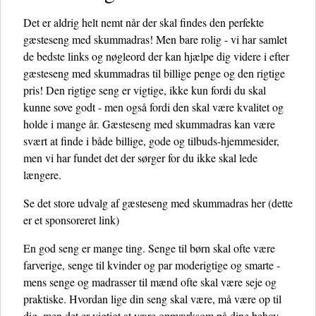
Det er aldrig helt nemt når der skal findes den perfekte
gæsteseng med skummadras! Men bare rolig - vi har samlet
de bedste links og nøgleord der kan hjælpe dig videre i efter
gæsteseng med skummadras til billige penge og den rigtige
pris! Den rigtige seng er vigtige, ikke kun fordi du skal
kunne sove godt - men også fordi den skal være kvalitet og
holde i mange år. Gæsteseng med skummadras kan være
svært at finde i både billige, gode og tilbuds-hjemmesider,
men vi har fundet det der sørger for du ikke skal lede
længere.
Se det store udvalg af gæsteseng med skummadras her
(dette
er et sponsoreret link)
En god seng er mange ting. Senge til børn skal ofte være
farverige, senge til kvinder og par moderigtige og smarte -
mens senge og madrasser til mænd ofte skal være seje og
praktiske. Hvordan lige din seng skal være, må være op til
dig, men det er vigtigt at være opmærksom på dine behov