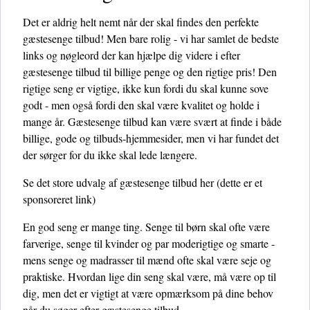
Det er aldrig helt nemt når der skal findes den perfekte
gæstesenge tilbud! Men bare rolig - vi har samlet de bedste
links og nøgleord der kan hjælpe dig videre i efter
gæstesenge tilbud til billige penge og den rigtige pris! Den
rigtige seng er vigtige, ikke kun fordi du skal kunne sove
godt - men også fordi den skal være kvalitet og holde i
mange år. Gæstesenge tilbud kan være svært at finde i både
billige, gode og tilbuds-hjemmesider, men vi har fundet det
der sørger for du ikke skal lede længere.
Se det store udvalg af gæstesenge tilbud her
(dette er et
sponsoreret link)
En god seng er mange ting. Senge til børn skal ofte være
farverige, senge til kvinder og par moderigtige og smarte -
mens senge og madrasser til mænd ofte skal være seje og
praktiske. Hvordan lige din seng skal være, må være op til
dig, men det er vigtigt at være opmærksom på dine behov
når du søger efter gæstesenge tilbud.