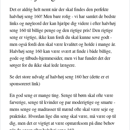
Det er aldrig helt nemt når der skal findes den perfekte
halvhøj seng 160! Men bare rolig - vi har samlet de bedste
links og nøgleord der kan hjælpe dig videre i efter halvhøj
seng 160 til billige penge og den rigtige pris! Den rigtige
seng er vigtige, ikke kun fordi du skal kunne sove godt -
men også fordi den skal være kvalitet og holde i mange år.
Halvhøj seng 160 kan være svært at finde i både billige,
gode og tilbuds-hjemmesider, men vi har fundet det der
sørger for du ikke skal lede længere.
Se det store udvalg af halvhøj seng 160 her
(dette er et
sponsoreret link)
En god seng er mange ting. Senge til børn skal ofte være
farverige, senge til kvinder og par moderigtige og smarte -
mens senge og madrasser til mænd ofte skal være seje og
praktiske. Hvordan lige din seng skal være, må være op til
dig, men det er vigtigt at være opmærksom på dine behov
når du søger efter halvhøj seng 160.