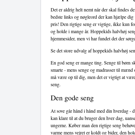
Det er aldrig helt nemt når der skal findes d
bedste links og nøgleord der kan hjælpe dig v
pris! Den rigtige seng er vigtige, ikke kun f
og holde i mange år. Hoppekids halvhøj seng 
hjemmesider, men vi har fundet det der sørge
Se det store udvalg af hoppekids halvhøj se
En god seng er mange ting. Senge til børn sk
smarte - mens senge og madrasser til mænd o
må være op til dig, men det er vigtigt at v
seng.
Den gode seng
At sove går hånd i hånd med din hverdag - du
kan klare til at du bruger den hver dag, uans
ungerne. Køber man den rigtige seng behøves
varme mens vejret er koldt og bider, den hol