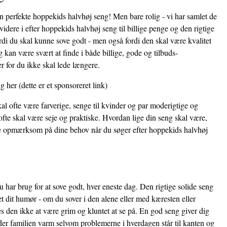
en perfekte hoppekids halvhøj seng! Men bare rolig - vi har samlet de
idere i efter hoppekids halvhøj seng til billige penge og den rigtige
ordi du skal kunne sove godt - men også fordi den skal være kvalitet
kan være svært at finde i både billige, gode og tilbuds-
r for du ikke skal lede længere.
ng her
(dette er et sponsoreret link)
al ofte være farverige, senge til kvinder og par moderigtige og
fte skal være seje og praktiske. Hvordan lige din seng skal være,
ære opmærksom på dine behov når du søger efter hoppekids halvhøj
 har brug for at sove godt, hver eneste dag. Den rigtige solide seng
et dit humør - om du sover i den alene eller med kæresten eller
 den ikke at være grim og kluntet at se på. En god seng giver dig
der familien varm selvom problemerne i hverdagen står til kanten og