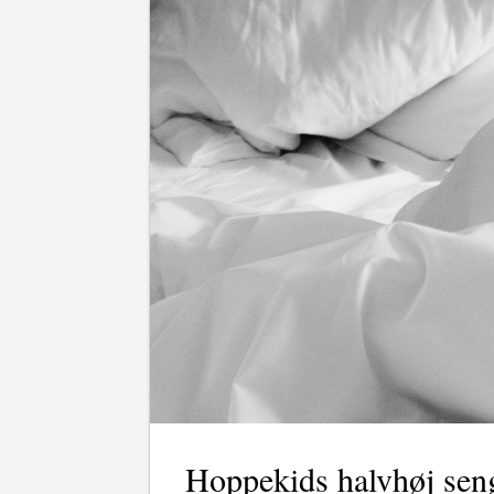
Hoppekids halvhøj sen