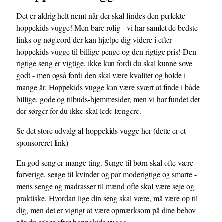
Det er aldrig helt nemt når der skal findes den perfekte
hoppekids vugge! Men bare rolig - vi har samlet de bedste
links og nøgleord der kan hjælpe dig videre i efter
hoppekids vugge til billige penge og den rigtige pris! Den
rigtige seng er vigtige, ikke kun fordi du skal kunne sove
godt - men også fordi den skal være kvalitet og holde i
mange år. Hoppekids vugge kan være svært at finde i både
billige, gode og tilbuds-hjemmesider, men vi har fundet det
der sørger for du ikke skal lede længere.
Se det store udvalg af hoppekids vugge her
(dette er et
sponsoreret link)
En god seng er mange ting. Senge til børn skal ofte være
farverige, senge til kvinder og par moderigtige og smarte -
mens senge og madrasser til mænd ofte skal være seje og
praktiske. Hvordan lige din seng skal være, må være op til
dig, men det er vigtigt at være opmærksom på dine behov
når du søger efter hoppekids vugge.