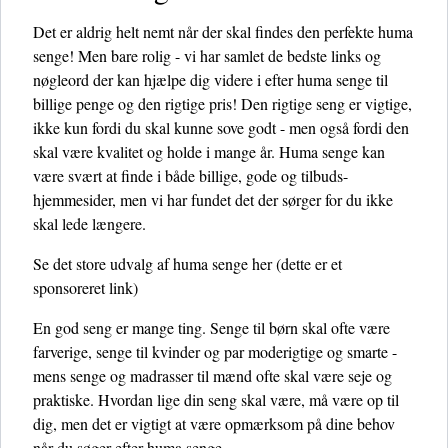
Det er aldrig helt nemt når der skal findes den perfekte huma
senge! Men bare rolig - vi har samlet de bedste links og
nøgleord der kan hjælpe dig videre i efter huma senge til
billige penge og den rigtige pris! Den rigtige seng er vigtige,
ikke kun fordi du skal kunne sove godt - men også fordi den
skal være kvalitet og holde i mange år. Huma senge kan
være svært at finde i både billige, gode og tilbuds-
hjemmesider, men vi har fundet det der sørger for du ikke
skal lede længere.
Se det store udvalg af huma senge her
(dette er et
sponsoreret link)
En god seng er mange ting. Senge til børn skal ofte være
farverige, senge til kvinder og par moderigtige og smarte -
mens senge og madrasser til mænd ofte skal være seje og
praktiske. Hvordan lige din seng skal være, må være op til
dig, men det er vigtigt at være opmærksom på dine behov
når du søger efter huma senge.