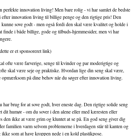
en perfekte innovation living! Men bare rolig - vi har samlet de bedste
efter innovation living til billige penge og den rigtige pris! Den
al kunne sove godt - men også fordi den skal være kvalitet og holde i
t finde i både billige, gode og tilbuds-hjemmesider, men vi har
ængere.
dette er et sponsoreret link)
al ofte være farverige, senge til kvinder og par moderigtige og
fte skal være seje og praktiske. Hvordan lige din seng skal være,
re opmærksom på dine behov når du søger efter innovation living.
 har brug for at sove godt, hver eneste dag. Den rigtige solide seng
et dit humør - om du sover i den alene eller med kæresten eller
 den ikke at være grim og kluntet at se på. En god seng giver dig
der familien varm selvom problemerne i hverdagen står til kanten og
i og ikke som at have kroppen nede i en kold plastikpose.