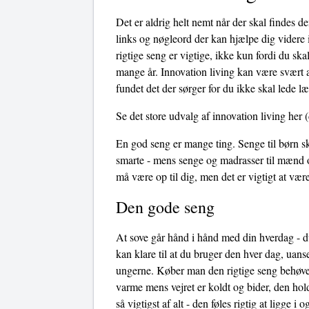
Det er aldrig helt nemt når der skal findes d
links og nøgleord der kan hjælpe dig videre i 
rigtige seng er vigtige, ikke kun fordi du sk
mange år. Innovation living kan være svært a
fundet det der sørger for du ikke skal lede l
Se det store udvalg af innovation living her
(
En god seng er mange ting. Senge til børn sk
smarte - mens senge og madrasser til mænd o
må være op til dig, men det er vigtigt at væ
Den gode seng
At sove går hånd i hånd med din hverdag - du
kan klare til at du bruger den hver dag, uans
ungerne. Køber man den rigtige seng behøves
varme mens vejret er koldt og bider, den hol
så vigtigst af alt - den føles rigtig at ligge 