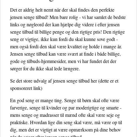
Det er aldrig helt nemt når der skal findes den perfekte
jensen senge tilbud! Men bare rolig - vi har samlet de bedste
links og nøgleord der kan hjælpe dig videre i efter jensen
senge tilbud til billige penge og den rigtige pris! Den rigtige
seng er vigtige, ikke kun fordi du skal kunne sove godt -
men også fordi den skal være kvalitet og holde i mange år.
Jensen senge tilbud kan være svært at finde i både billige,
gode og tilbuds-hjemmesider, men vi har fundet det der
sørger for du ikke skal lede længere.
Se det store udvalg af jensen senge tilbud her
(dette er et
sponsoreret link)
En god seng er mange ting. Senge til børn skal ofte være
farverige, senge til kvinder og par moderigtige og smarte -
mens senge og madrasser til mænd ofte skal være seje og
praktiske. Hvordan lige din seng skal være, må være op til
dig, men det er vigtigt at være opmærksom på dine behov
når du søger efter jensen senge tilbud.