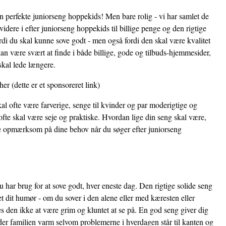
en perfekte juniorseng hoppekids! Men bare rolig - vi har samlet de
idere i efter juniorseng hoppekids til billige penge og den rigtige
ordi du skal kunne sove godt - men også fordi den skal være kvalitet
n være svært at finde i både billige, gode og tilbuds-hjemmesider,
skal lede længere.
her
(dette er et sponsoreret link)
al ofte være farverige, senge til kvinder og par moderigtige og
fte skal være seje og praktiske. Hvordan lige din seng skal være,
ære opmærksom på dine behov når du søger efter juniorseng
 har brug for at sove godt, hver eneste dag. Den rigtige solide seng
et dit humør - om du sover i den alene eller med kæresten eller
 den ikke at være grim og kluntet at se på. En god seng giver dig
der familien varm selvom problemerne i hverdagen står til kanten og