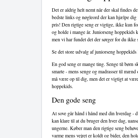
Det er aldrig helt nemt når der skal findes d
bedste links og nøgleord der kan hjælpe dig v
pris! Den rigtige seng er vigtige, ikke kun f
og holde i mange år. Juniorseng hoppekids ka
men vi har fundet det der sørger for du ikke 
Se det store udvalg af juniorseng hoppekids 
En god seng er mange ting. Senge til børn sk
smarte - mens senge og madrasser til mænd o
må være op til dig, men det er vigtigt at v
hoppekids.
Den gode seng
At sove går hånd i hånd med din hverdag - du
kan klare til at du bruger den hver dag, uans
ungerne. Køber man den rigtige seng behøves
varme mens vejret er koldt og bider, den hol