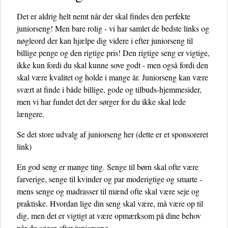
Det er aldrig helt nemt når der skal findes den perfekte
juniorseng! Men bare rolig - vi har samlet de bedste links og
nøgleord der kan hjælpe dig videre i efter juniorseng til
billige penge og den rigtige pris! Den rigtige seng er vigtige,
ikke kun fordi du skal kunne sove godt - men også fordi den
skal være kvalitet og holde i mange år. Juniorseng kan være
svært at finde i både billige, gode og tilbuds-hjemmesider,
men vi har fundet det der sørger for du ikke skal lede
længere.
Se det store udvalg af juniorseng her
(dette er et sponsoreret
link)
En god seng er mange ting. Senge til børn skal ofte være
farverige, senge til kvinder og par moderigtige og smarte -
mens senge og madrasser til mænd ofte skal være seje og
praktiske. Hvordan lige din seng skal være, må være op til
dig, men det er vigtigt at være opmærksom på dine behov
når du søger efter juniorseng.