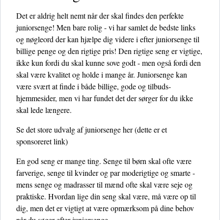
Det er aldrig helt nemt når der skal findes den perfekte
juniorsenge! Men bare rolig - vi har samlet de bedste links
og nøgleord der kan hjælpe dig videre i efter juniorsenge til
billige penge og den rigtige pris! Den rigtige seng er vigtige,
ikke kun fordi du skal kunne sove godt - men også fordi den
skal være kvalitet og holde i mange år. Juniorsenge kan
være svært at finde i både billige, gode og tilbuds-
hjemmesider, men vi har fundet det der sørger for du ikke
skal lede længere.
Se det store udvalg af juniorsenge her
(dette er et
sponsoreret link)
En god seng er mange ting. Senge til børn skal ofte være
farverige, senge til kvinder og par moderigtige og smarte -
mens senge og madrasser til mænd ofte skal være seje og
praktiske. Hvordan lige din seng skal være, må være op til
dig, men det er vigtigt at være opmærksom på dine behov
når du søger efter juniorsenge.