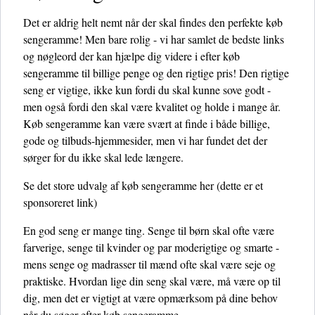
Det er aldrig helt nemt når der skal findes den perfekte køb
sengeramme! Men bare rolig - vi har samlet de bedste links
og nøgleord der kan hjælpe dig videre i efter køb
sengeramme til billige penge og den rigtige pris! Den rigtige
seng er vigtige, ikke kun fordi du skal kunne sove godt -
men også fordi den skal være kvalitet og holde i mange år.
Køb sengeramme kan være svært at finde i både billige,
gode og tilbuds-hjemmesider, men vi har fundet det der
sørger for du ikke skal lede længere.
Se det store udvalg af køb sengeramme her
(dette er et
sponsoreret link)
En god seng er mange ting. Senge til børn skal ofte være
farverige, senge til kvinder og par moderigtige og smarte -
mens senge og madrasser til mænd ofte skal være seje og
praktiske. Hvordan lige din seng skal være, må være op til
dig, men det er vigtigt at være opmærksom på dine behov
når du søger efter køb sengeramme.