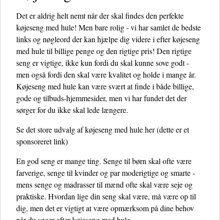
Det er aldrig helt nemt når der skal findes den perfekte
køjeseng med hule! Men bare rolig - vi har samlet de bedste
links og nøgleord der kan hjælpe dig videre i efter køjeseng
med hule til billige penge og den rigtige pris! Den rigtige
seng er vigtige, ikke kun fordi du skal kunne sove godt -
men også fordi den skal være kvalitet og holde i mange år.
Køjeseng med hule kan være svært at finde i både billige,
gode og tilbuds-hjemmesider, men vi har fundet det der
sørger for du ikke skal lede længere.
Se det store udvalg af køjeseng med hule her
(dette er et
sponsoreret link)
En god seng er mange ting. Senge til børn skal ofte være
farverige, senge til kvinder og par moderigtige og smarte -
mens senge og madrasser til mænd ofte skal være seje og
praktiske. Hvordan lige din seng skal være, må være op til
dig, men det er vigtigt at være opmærksom på dine behov
når du søger efter køjeseng med hule.