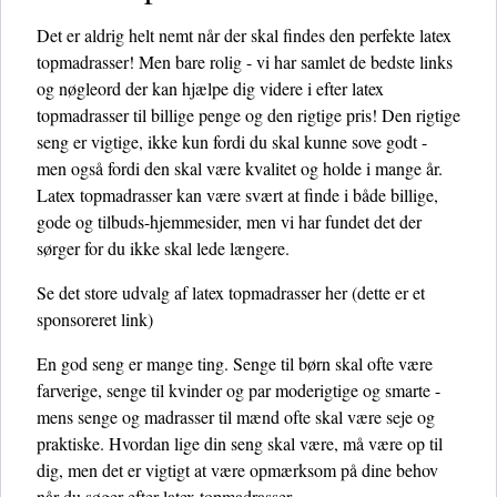
Det er aldrig helt nemt når der skal findes den perfekte latex
topmadrasser! Men bare rolig - vi har samlet de bedste links
og nøgleord der kan hjælpe dig videre i efter latex
topmadrasser til billige penge og den rigtige pris! Den rigtige
seng er vigtige, ikke kun fordi du skal kunne sove godt -
men også fordi den skal være kvalitet og holde i mange år.
Latex topmadrasser kan være svært at finde i både billige,
gode og tilbuds-hjemmesider, men vi har fundet det der
sørger for du ikke skal lede længere.
Se det store udvalg af latex topmadrasser her
(dette er et
sponsoreret link)
En god seng er mange ting. Senge til børn skal ofte være
farverige, senge til kvinder og par moderigtige og smarte -
mens senge og madrasser til mænd ofte skal være seje og
praktiske. Hvordan lige din seng skal være, må være op til
dig, men det er vigtigt at være opmærksom på dine behov
når du søger efter latex topmadrasser.