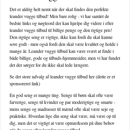
Det er aldrig helt nemt når der skal findes den perfekte
leander vugge tilbud! Men bare rolig - vi har samlet de
bedste links og nøgleord der kan hjælpe dig videre i efter
leander vugge tilbud til billige penge og den rigtige pris!
Den rigtige seng er vigtige, ikke kun fordi du skal kunne
sove godt - men også fordi den skal være kvalitet og holde i
mange år. Leander vugge tilbud kan være svært at finde i
både billige, gode og tilbuds-hjemmesider, men vi har fundet
det der sørger for du ikke skal lede længere.
Se det store udvalg af leander vugge tilbud her
(dette er et
sponsoreret link)
En god seng er mange ting. Senge til børn skal ofte være
farverige, senge til kvinder og par moderigtige og smarte -
mens senge og madrasser til mænd ofte skal være seje og
praktiske. Hvordan lige din seng skal være, må være op til
dig, men det er vigtigt at være opmærksom på dine behov
når du søger efter leander vugge tilbud.