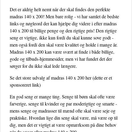
Det er aldrig helt nemt når der skal findes den perfekte
madras 140 x 200! Men bare rolig - vi har samlet de bedste
links og nøgleord der kan hjælpe dig videre i efter madras
140 x 200 til billige penge og den rigtige pris! Den rigtige
seng er vigtige, ikke kun fordi du skal kunne sove godt -
men også fordi den skal være kvalitet og holde i mange år.
Madras 140 x 200 kan være svært at finde i både billige,
gode og tilbuds-hjemmesider, men vi har fundet det der
sørger for du ikke skal lede længere.
Se det store udvalg af madras 140 x 200 her
(dette er et
sponsoreret link)
En god seng er mange ting. Senge til børn skal ofte være
farverige, senge til kvinder og par moderigtige og smarte -
mens senge og madrasser til mænd ofte skal være seje og
praktiske. Hvordan lige din seng skal være, må være op til
dig, men det er vigtigt at være opmærksom på dine behov
når du søger efter madras 140 x 200.