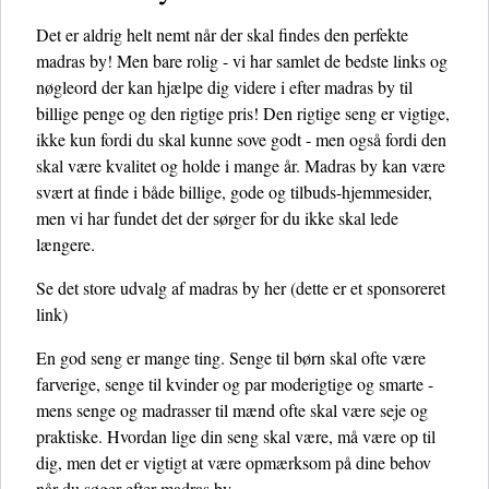
Det er aldrig helt nemt når der skal findes den perfekte
madras by! Men bare rolig - vi har samlet de bedste links og
nøgleord der kan hjælpe dig videre i efter madras by til
billige penge og den rigtige pris! Den rigtige seng er vigtige,
ikke kun fordi du skal kunne sove godt - men også fordi den
skal være kvalitet og holde i mange år. Madras by kan være
svært at finde i både billige, gode og tilbuds-hjemmesider,
men vi har fundet det der sørger for du ikke skal lede
længere.
Se det store udvalg af madras by her
(dette er et sponsoreret
link)
En god seng er mange ting. Senge til børn skal ofte være
farverige, senge til kvinder og par moderigtige og smarte -
mens senge og madrasser til mænd ofte skal være seje og
praktiske. Hvordan lige din seng skal være, må være op til
dig, men det er vigtigt at være opmærksom på dine behov
når du søger efter madras by.