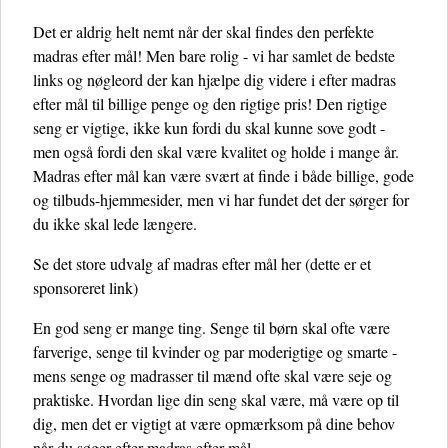
Det er aldrig helt nemt når der skal findes den perfekte
madras efter mål! Men bare rolig - vi har samlet de bedste
links og nøgleord der kan hjælpe dig videre i efter madras
efter mål til billige penge og den rigtige pris! Den rigtige
seng er vigtige, ikke kun fordi du skal kunne sove godt -
men også fordi den skal være kvalitet og holde i mange år.
Madras efter mål kan være svært at finde i både billige, gode
og tilbuds-hjemmesider, men vi har fundet det der sørger for
du ikke skal lede længere.
Se det store udvalg af madras efter mål her
(dette er et
sponsoreret link)
En god seng er mange ting. Senge til børn skal ofte være
farverige, senge til kvinder og par moderigtige og smarte -
mens senge og madrasser til mænd ofte skal være seje og
praktiske. Hvordan lige din seng skal være, må være op til
dig, men det er vigtigt at være opmærksom på dine behov
når du søger efter madras efter mål.