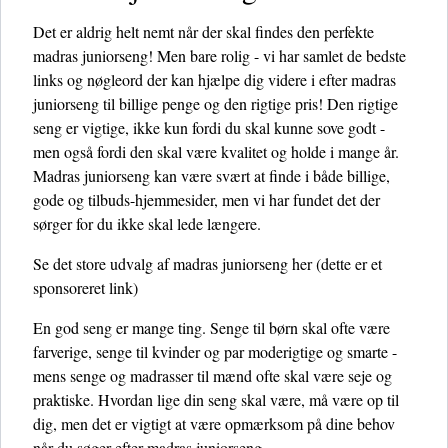
Det er aldrig helt nemt når der skal findes den perfekte
madras juniorseng! Men bare rolig - vi har samlet de bedste
links og nøgleord der kan hjælpe dig videre i efter madras
juniorseng til billige penge og den rigtige pris! Den rigtige
seng er vigtige, ikke kun fordi du skal kunne sove godt -
men også fordi den skal være kvalitet og holde i mange år.
Madras juniorseng kan være svært at finde i både billige,
gode og tilbuds-hjemmesider, men vi har fundet det der
sørger for du ikke skal lede længere.
Se det store udvalg af madras juniorseng her
(dette er et
sponsoreret link)
En god seng er mange ting. Senge til børn skal ofte være
farverige, senge til kvinder og par moderigtige og smarte -
mens senge og madrasser til mænd ofte skal være seje og
praktiske. Hvordan lige din seng skal være, må være op til
dig, men det er vigtigt at være opmærksom på dine behov
når du søger efter madras juniorseng.