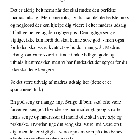
Det er aldrig helt nemt når der skal findes den perfekte
madras udsalg! Men bare rolig - vi har samlet de bedste links
og nøgleord der kan hjælpe dig videre i efter madras udsalg
til billige penge og den rigtige pris! Den rigtige seng er
vigtige, ikke kun fordi du skal kunne sove godt - men også
fordi den skal være kvalitet og holde i mange år. Madras
udsalg kan være svært at finde i både billige, gode og
tilbuds-hjemmesider, men vi har fundet det der sørger for du
ikke skal lede længere.
Se det store udvalg af madras udsalg her
(dette er et
sponsoreret link)
En god seng er mange ting. Senge til børn skal ofte være
farverige, senge til kvinder og par moderigtige og smarte -
mens senge og madrasser til mænd ofte skal være seje og
praktiske. Hvordan lige din seng skal være, må være op til
dig, men det er vigtigt at være opmærksom på dine behov
når du søger efter madras udsalg.