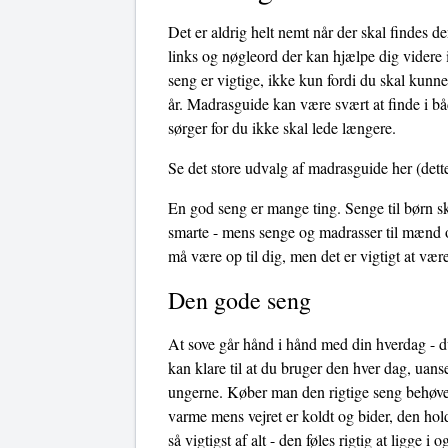
Det er aldrig helt nemt når der skal findes d
links og nøgleord der kan hjælpe dig videre i
seng er vigtige, ikke kun fordi du skal kunn
år. Madrasguide kan være svært at finde i bå
sørger for du ikke skal lede længere.
Se det store udvalg af madrasguide her
(dette
En god seng er mange ting. Senge til børn sk
smarte - mens senge og madrasser til mænd o
må være op til dig, men det er vigtigt at v
Den gode seng
At sove går hånd i hånd med din hverdag - du
kan klare til at du bruger den hver dag, uans
ungerne. Køber man den rigtige seng behøves
varme mens vejret er koldt og bider, den hol
så vigtigst af alt - den føles rigtig at ligge 