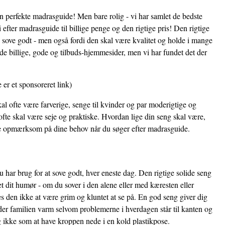
en perfekte madrasguide! Men bare rolig - vi har samlet de bedste
 efter madrasguide til billige penge og den rigtige pris! Den rigtige
e sove godt - men også fordi den skal være kvalitet og holde i mange
de billige, gode og tilbuds-hjemmesider, men vi har fundet det der
 er et sponsoreret link)
al ofte være farverige, senge til kvinder og par moderigtige og
fte skal være seje og praktiske. Hvordan lige din seng skal være,
ære opmærksom på dine behov når du søger efter madrasguide.
 har brug for at sove godt, hver eneste dag. Den rigtige solide seng
et dit humør - om du sover i den alene eller med kæresten eller
 den ikke at være grim og kluntet at se på. En god seng giver dig
der familien varm selvom problemerne i hverdagen står til kanten og
i og ikke som at have kroppen nede i en kold plastikpose.