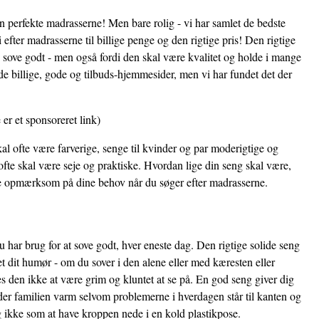
en perfekte madrasserne! Men bare rolig - vi har samlet de bedste
efter madrasserne til billige penge og den rigtige pris! Den rigtige
e sove godt - men også fordi den skal være kvalitet og holde i mange
de billige, gode og tilbuds-hjemmesider, men vi har fundet det der
 er et sponsoreret link)
al ofte være farverige, senge til kvinder og par moderigtige og
fte skal være seje og praktiske. Hvordan lige din seng skal være,
ære opmærksom på dine behov når du søger efter madrasserne.
 har brug for at sove godt, hver eneste dag. Den rigtige solide seng
et dit humør - om du sover i den alene eller med kæresten eller
 den ikke at være grim og kluntet at se på. En god seng giver dig
der familien varm selvom problemerne i hverdagen står til kanten og
i og ikke som at have kroppen nede i en kold plastikpose.