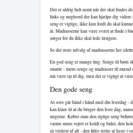
Det er aldrig helt nemt når der skal findes d
links og nøgleord der kan hjælpe dig videre i 
seng er vigtige, ikke kun fordi du skal kunn
år. Madrasserne kan være svært at finde i bå
sørger for du ikke skal lede længere.
Se det store udvalg af madrasserne her
(dette
En god seng er mange ting. Senge til børn sk
smarte - mens senge og madrasser til mænd o
må være op til dig, men det er vigtigt at v
Den gode seng
At sove går hånd i hånd med din hverdag - du
kan klare til at du bruger den hver dag, uans
ungerne. Køber man den rigtige seng behøves
varme mens vejret er koldt og bider, den hol
så vigtigst af alt - den føles rigtig at ligge 