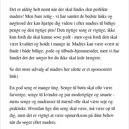
Det er aldrig helt nemt når der skal findes den perfekte
madres! Men bare rolig - vi har samlet de bedste links og
nøgleord der kan hjælpe dig videre i efter madres til billige
penge og den rigtige pris! Den rigtige seng er vigtige, ikke
kun fordi du skal kunne sove godt - men også fordi den skal
være kvalitet og holde i mange år. Madres kan være svært at
finde i både billige, gode og tilbuds-hjemmesider, men vi har
fundet det der sørger for du ikke skal lede længere.
Se det store udvalg af madres her
(dette er et sponsoreret
link)
En god seng er mange ting. Senge til børn skal ofte være
farverige, senge til kvinder og par moderigtige og smarte -
mens senge og madrasser til mænd ofte skal være seje og
praktiske. Hvordan lige din seng skal være, må være op til
dig, men det er vigtigt at være opmærksom på dine behov
når du søger efter madres.