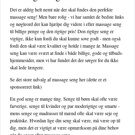
Det er aldrig helt nemt når der skal findes den perfekte
massage seng! Men bare rolig - vi har samlet de bedste links
og nøgleord der kan hjælpe dig videre i efter massage seng
til billige penge og den rigtige pris! Den rigtige seng er
vigtige, ikke kun fordi du skal kunne sove godt - men også
fordi den skal være kvalitet og holde i mange år. Massage
seng kan være svært at finde i både billige, gode og tilbuds-
hjemmesider, men vi har fundet det der sørger for du ikke
skal lede længere.
Se det store udvalg af massage seng her
(dette er et
sponsoreret link)
En god seng er mange ting. Senge til børn skal ofte være
farverige, senge til kvinder og par moderigtige og smarte -
mens senge og madrasser til mænd ofte skal være seje og
praktiske. Hvordan lige din seng skal være, må være op til
dig, men det er vigtigt at være opmærksom på dine behov
når du søger efter massage seng.