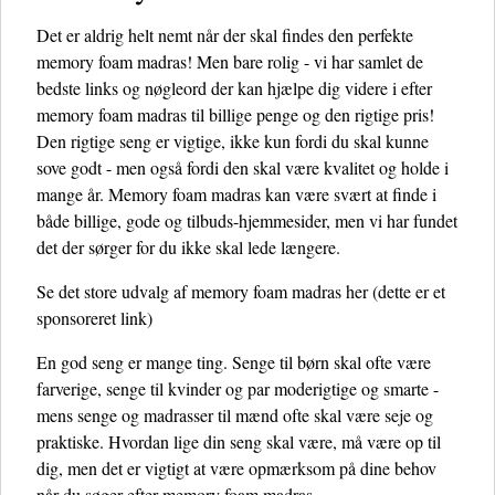
Det er aldrig helt nemt når der skal findes den perfekte
memory foam madras! Men bare rolig - vi har samlet de
bedste links og nøgleord der kan hjælpe dig videre i efter
memory foam madras til billige penge og den rigtige pris!
Den rigtige seng er vigtige, ikke kun fordi du skal kunne
sove godt - men også fordi den skal være kvalitet og holde i
mange år. Memory foam madras kan være svært at finde i
både billige, gode og tilbuds-hjemmesider, men vi har fundet
det der sørger for du ikke skal lede længere.
Se det store udvalg af memory foam madras her
(dette er et
sponsoreret link)
En god seng er mange ting. Senge til børn skal ofte være
farverige, senge til kvinder og par moderigtige og smarte -
mens senge og madrasser til mænd ofte skal være seje og
praktiske. Hvordan lige din seng skal være, må være op til
dig, men det er vigtigt at være opmærksom på dine behov
når du søger efter memory foam madras.