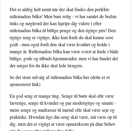
Det er aldrig helt nemt når der skal findes den perfekte
rullemadras bilka! Men bare rolig - vi har samlet de bedste
links og nøgleord der kan hjælpe dig videre i efter
rullemadras bilka til billige penge og den rigtige pris! Den
rigtige seng er vigtige, ikke kun fordi du skal kunne sove
godt - men også fordi den skal være kvalitet og holde i
mange år. Rullemadras bilka kan være svært at finde i både
billige, gode og tilbuds-hjemmesider, men vi har fundet det
der sørger for du ikke skal lede længere.
Se det store udvalg af rullemadras bilka her
(dette er et
sponsoreret link)
En god seng er mange ting. Senge til børn skal ofte være
farverige, senge til kvinder og par moderigtige og smarte -
mens senge og madrasser til mænd ofte skal være seje og
praktiske. Hvordan lige din seng skal være, må være op til
dig, men det er vigtigt at være opmærksom på dine behov
når du søger efter rullemadras bilka.