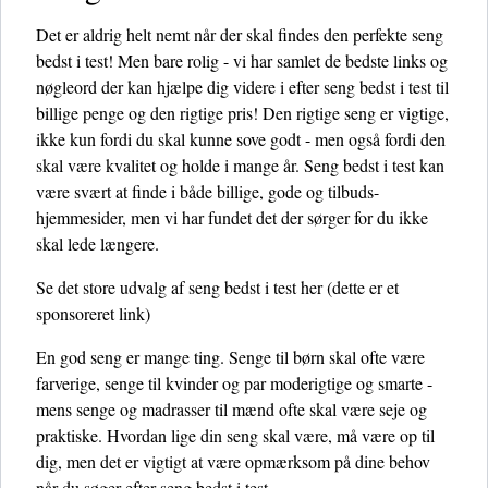
Det er aldrig helt nemt når der skal findes den perfekte seng
bedst i test! Men bare rolig - vi har samlet de bedste links og
nøgleord der kan hjælpe dig videre i efter seng bedst i test til
billige penge og den rigtige pris! Den rigtige seng er vigtige,
ikke kun fordi du skal kunne sove godt - men også fordi den
skal være kvalitet og holde i mange år. Seng bedst i test kan
være svært at finde i både billige, gode og tilbuds-
hjemmesider, men vi har fundet det der sørger for du ikke
skal lede længere.
Se det store udvalg af seng bedst i test her
(dette er et
sponsoreret link)
En god seng er mange ting. Senge til børn skal ofte være
farverige, senge til kvinder og par moderigtige og smarte -
mens senge og madrasser til mænd ofte skal være seje og
praktiske. Hvordan lige din seng skal være, må være op til
dig, men det er vigtigt at være opmærksom på dine behov
når du søger efter seng bedst i test.